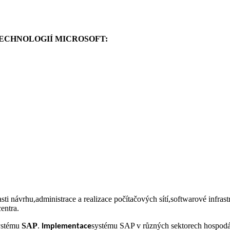
TECHNOLOGIÍ MICROSOFT:
návrhu,administrace a realizace počítačových sítí,softwarové infrastru
entra.
systému
SAP
.
systému SAP v různých sektorech hospodář
Implementace