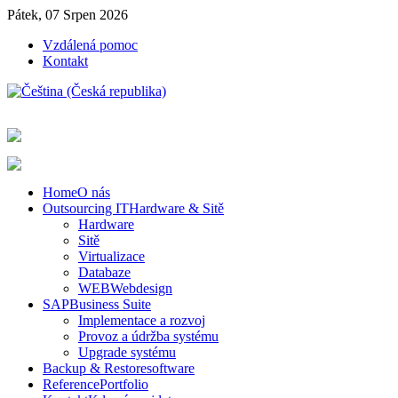
Pátek, 07 Srpen 2026
Vzdálená pomoc
Kontakt
Home
O nás
Outsourcing IT
Hardware & Sitě
Hardware
Sitě
Virtualizace
Databaze
WEB
Webdesign
SAP
Business Suite
Implementace a rozvoj
Provoz a údržba systému
Upgrade systému
Backup & Restore
software
Reference
Portfolio